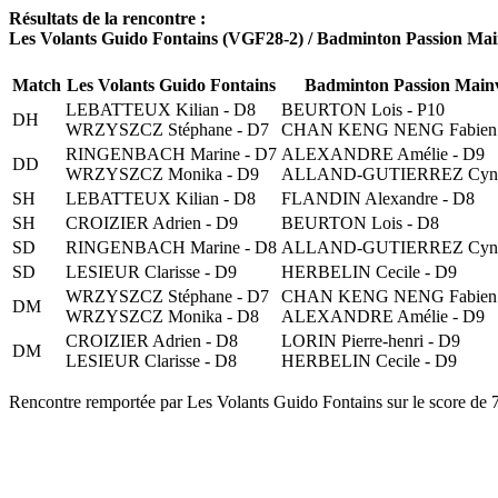
Résultats de la rencontre :
Les Volants Guido Fontains (VGF28-2) / Badminton Passion Ma
Match
Les Volants Guido Fontains
Badminton Passion Mainvi
LEBATTEUX Kilian - D8
BEURTON Lois - P10
DH
WRZYSZCZ Stéphane - D7
CHAN KENG NENG Fabien 
RINGENBACH Marine - D7
ALEXANDRE Amélie - D9
DD
WRZYSZCZ Monika - D9
ALLAND-GUTIERREZ Cynth
SH
LEBATTEUX Kilian - D8
FLANDIN Alexandre - D8
SH
CROIZIER Adrien - D9
BEURTON Lois - D8
SD
RINGENBACH Marine - D8
ALLAND-GUTIERREZ Cynth
SD
LESIEUR Clarisse - D9
HERBELIN Cecile - D9
WRZYSZCZ Stéphane - D7
CHAN KENG NENG Fabien 
DM
WRZYSZCZ Monika - D8
ALEXANDRE Amélie - D9
CROIZIER Adrien - D8
LORIN Pierre-henri - D9
DM
LESIEUR Clarisse - D8
HERBELIN Cecile - D9
Rencontre remportée par Les Volants Guido Fontains sur le score de 7