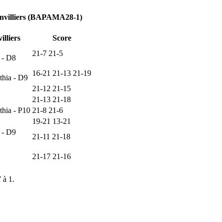
invilliers (BAPAMA28-1)
lliers
Score
21-7 21-5
- D8
16-21 21-13 21-19
ia - D9
21-12 21-15
21-13 21-18
ia - P10
21-8 21-6
19-21 13-21
- D9
21-11 21-18
21-17 21-16
 à 1.